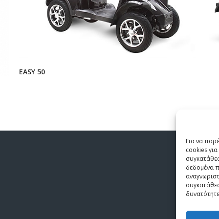
EASY 50
Για να παρ
cookies γι
συγκατάθεσ
δεδομένα π
αναγνωριστ
συγκατάθεσ
δυνατότητε