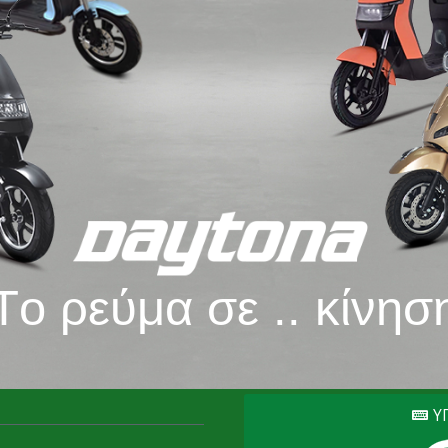
T
o
ρ
ε
ύ
μ
α
σ
ε
.
.
κ
ί
ν
η
σ
Υ