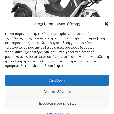
Διαχείριση Συγκατάθεσης
Για να παρέχουμε την καλύτερη εμπειρία, χρησιμοποιούμε
τεχνολογίες όπως cookies για την αποθήκευση ή/και την πρόσβαση
σε πληροφορίες συσκευών. Η συγκατάθεση για τις εν λόγω
τεχνολογίες θα μας επιτρέψει να επεξεργαστούμε δεδομένα
HERCULES III cargo
προσωπικού χαρακτήρα, όπως συμπεριφορά περιήγησης ή
μοναδικά αναγνωριστικά σε αυτόν τον ιστότοπο. Η μη συγκατάθεση ή
η ανάκληση της συγκατάθεσης, μπορεί να επηρεάσει αρνητικά
ορισμένες λειτουργίες και δυνατότητες.
Αποδοχή
Δεν αποδέχομαι
ΓΚΟΡΓΚΟΛΗΣ Α.Ε. | Γ.Ε.ΜΗ. 10110253000 | Θησέως 309 – Καλλιθέα |
Προβολή προτιμήσεων
daytona-electric.gr