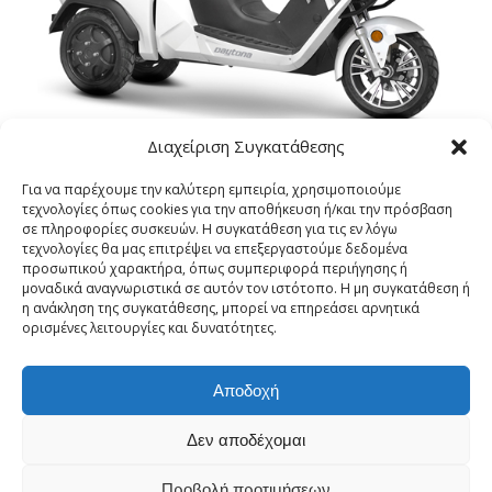
Διαχείριση Συγκατάθεσης
Για να παρέχουμε την καλύτερη εμπειρία, χρησιμοποιούμε
HERCULES III cargo
τεχνολογίες όπως cookies για την αποθήκευση ή/και την πρόσβαση
σε πληροφορίες συσκευών. Η συγκατάθεση για τις εν λόγω
τεχνολογίες θα μας επιτρέψει να επεξεργαστούμε δεδομένα
προσωπικού χαρακτήρα, όπως συμπεριφορά περιήγησης ή
μοναδικά αναγνωριστικά σε αυτόν τον ιστότοπο. Η μη συγκατάθεση ή
η ανάκληση της συγκατάθεσης, μπορεί να επηρεάσει αρνητικά
ορισμένες λειτουργίες και δυνατότητες.
Αποδοχή
Δεν αποδέχομαι
ΓΚΟΡΓΚΟΛΗΣ Α.Ε. | Γ.Ε.ΜΗ. 10110253000 | Θησέως 309 – Καλλιθέα |
Προβολή προτιμήσεων