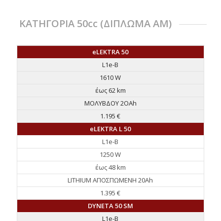
ΚΑΤΗΓΟΡΙΑ 50cc (ΔΙΠΛΩΜΑ ΑΜ)
eLEKTRA 50
L1e-B
1610 W
έως 62 km
ΜΟΛΥΒΔΟΥ 2ΟAh
1.195 €
eLEKTRA L 50
L1e-B
1250 W
έως 48 km
LITHIUM ΑΠΟΣΠΩΜΕΝΗ 20Ah
1.395 €
DYNETA 50 SM
L1e-B