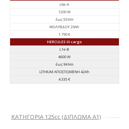
L6e-A
1200 W
έως 50 km
ΜΟΛΥΒΔΟΥ 20Ah
1.790 €
HERCULES III cargo
L1e-B
4600 W
έως 94 km
LITHIUM ΑΠΟΣΠΩΜΕΝΗ 42Ah
4.335 €
ΚΑΤΗΓΟΡΙΑ 125cc (ΔΙΠΛΩΜΑ Α1)