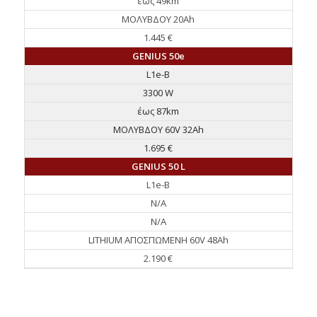
έως 49km
ΜΟΛΥΒΔΟΥ 20Ah
1.445 €
GENIUS 50e
L1e-B
3300 W
έως 87km
ΜΟΛΥΒΔΟΥ 60V 32Ah
1.695 €
GENIUS 50 L
L1e-B
N/A
N/A
LITHIUM ΑΠΟΣΠΩΜΕΝΗ 60V 48Ah
2.190 €