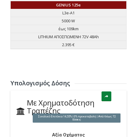
GENIUS 125e
L3e-A1
5000 W
έως 109km
LITHIUM ΑΠΟΣΠΩΜΕΝΗ 72V 48Ah
2.395 €
Υπολογισμός Δόσης
Με Χρηματοδότηση
Τραπέζης
Συνολικό Επιτόκιο 14,55% | 0% προκαταβολή | Από 6 έως 72
δόσεις
Αξία Οχήματος