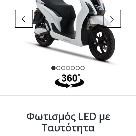
Next
1
2
3
4
5
6
7
Φωτισμός LED με
Ταυτότητα