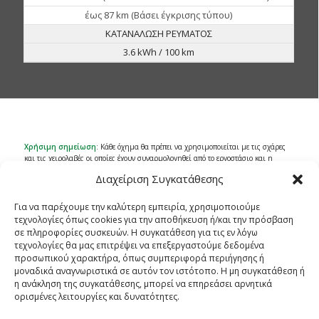
έως 87 km (Βάσει έγκρισης τύπου)
ΚΑΤΑΝΑΛΩΣΗ ΡΕΥΜΑΤΟΣ
3.6 kWh / 100 km
Χρήσιμη σημείωση
: Κάθε όχημα θα πρέπει να χρησιμοποιείται με τις σχάρες
και τις χειρολαβές οι οποίες έχουν συναρμολογηθεί από το εργοστάσιο και η
χρήση τους τυγχάνει εγκρίσεων τύπου.
Διαχείριση Συγκατάθεσης
Η χρησιμοποίηση aftermarket σχαρών τροποποιούν τον σχεδιασμό του οχήματος.
Τα οχήματα μπορεί να διαφοροποιηθούν από τον κατασκευαστή χωρίς
Για να παρέχουμε την καλύτερη εμπειρία, χρησιμοποιούμε
ειδοποίηση. Οι φωτογραφίες που εμφανίζονται στο
site
μπορεί να διαφέρουν σε
τεχνολογίες όπως cookies για την αποθήκευση ή/και την πρόσβαση
λεπτομέρειες. Παρακαλούμε ενημερωθείτε από το δίκτυο συνεργατών της
σε πληροφορίες συσκευών. Η συγκατάθεση για τις εν λόγω
ΓΚΟΡΓΚΟΛΗΣ Α.Ε. για τις τελευταίες εξελίξεις στα τεχνικά χαρακτηριστικά και τις
προδιαγραφές των οχημάτων.
τεχνολογίες θα μας επιτρέψει να επεξεργαστούμε δεδομένα
προσωπικού χαρακτήρα, όπως συμπεριφορά περιήγησης ή
* Δείτε
προϋποθέσεις
μοναδικά αναγνωριστικά σε αυτόν τον ιστότοπο. Η μη συγκατάθεση ή
** Προϋπόθεση η κατοχή διπλώματος αυτοκινήτου πάνω από έξι χρόνια και
η ανάκληση της συγκατάθεσης, μπορεί να επηρεάσει αρνητικά
ηλικία άνω των 27ετών
ορισμένες λειτουργίες και δυνατότητες.