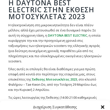
Η
DAYTONA BEST
ELECTRIC ΣΤΗΝ
ΕΚΘΕΣΗ
ΜΟΤΟΣΥΚΛΕΤΑΣ 2023
Η ηλεκτροκίνηση στη μικροκινητικότητα δεν είναι πλέον
μέλλον, αλλά έχει μετουσιωθεί σε ένα δυναμικό παρόν. Σε
αυτή τη σύγχρονη τάση, η
DAYTONA
BEST
ELECTRIC
, η οποία
κυριάρχησε την και την προηγούμενη χρονιά στις
ταξινομήσεις των ηλεκτρικών scooters της ελληνικής αγοράς
(για δεύτερη συνεχόμενη χρονιά), παραθέτει μία από τις
πληρέστερες και πιο ολοκληρωμένες οικογένειες ηλεκτρικών
scooters.
Όλες αυτές οι επιλογές θα είναι διαθέσιμες για μια πρώτη
επαφή από κοντά στο περίπτερο της εταιρείας μας, στους
επισκέπτες της
Έκθεσης Μοτοσυκλέτας 2023
, στο κλειστό
Φαλήρου – Tae Kwon Do, από την Τετάρτη 29 Μαρτίου έως
και την Κυριακή 2 Απριλίου.
Τις ώρες λειτουργίας της Έκθεσης (14:00-21:00 καθημερινές
και 10:00-21:00 το Σαββατοκύριακο) θα σας περιμένουμε για
Διαχείριση Συγκατάθεσης
να γνωρίσετε τα μοντέλα της εταιρείας και να ενημερωθείτε