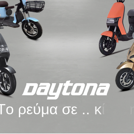
T
o
ρ
ε
ύ
μ
α
σ
ε
.
.
κ
ί
ν
η
σ