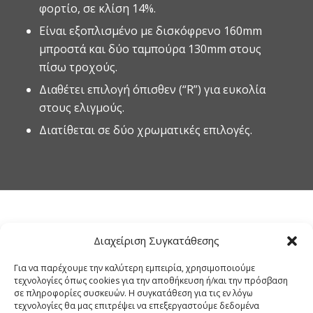
φορτίο, σε κλίση 14%.
Είναι εξοπλισμένο με δισκόφρενο 160mm
μπροστά και δύο ταμπούρα 130mm στους
πίσω τροχούς.
Διαθέτει επιλογή όπισθεν (“R”) για ευκολία
στους ελιγμούς.
Διατίθεται σε δύο χρωματικές επιλογές.
Χρήσιμη σημείωση
: Κάθε όχημα θα πρέπει να χρησιμοποιείται με τις σχάρες
Διαχείριση Συγκατάθεσης
και τις χειρολαβές οι οποίες έχουν συναρμολογηθεί από το εργοστάσιο και η
χρήση τους τυγχάνει εγκρίσεων τύπου.
Για να παρέχουμε την καλύτερη εμπειρία, χρησιμοποιούμε
Η χρησιμοποίηση aftermarket σχαρών τροποποιούν τον σχεδιασμό του οχήματος.
τεχνολογίες όπως cookies για την αποθήκευση ή/και την πρόσβαση
Τα οχήματα μπορεί να διαφοροποιηθούν από τον κατασκευαστή χωρίς
σε πληροφορίες συσκευών. Η συγκατάθεση για τις εν λόγω
ειδοποίηση. Οι φωτογραφίες που εμφανίζονται στο
site
μπορεί να διαφέρουν σε
τεχνολογίες θα μας επιτρέψει να επεξεργαστούμε δεδομένα
λεπτομέρειες. Παρακαλούμε ενημερωθείτε από το δίκτυο συνεργατών της