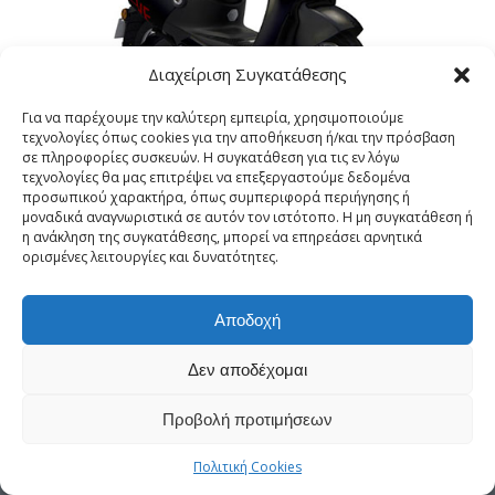
Διαχείριση Συγκατάθεσης
Για να παρέχουμε την καλύτερη εμπειρία, χρησιμοποιούμε
τεχνολογίες όπως cookies για την αποθήκευση ή/και την πρόσβαση
σε πληροφορίες συσκευών. Η συγκατάθεση για τις εν λόγω
EV 50 PLUS
τεχνολογίες θα μας επιτρέψει να επεξεργαστούμε δεδομένα
προσωπικού χαρακτήρα, όπως συμπεριφορά περιήγησης ή
μοναδικά αναγνωριστικά σε αυτόν τον ιστότοπο. Η μη συγκατάθεση ή
η ανάκληση της συγκατάθεσης, μπορεί να επηρεάσει αρνητικά
ορισμένες λειτουργίες και δυνατότητες.
Αποδοχή
ΓΚΟΡΓΚΟΛΗΣ Α.Ε. | Γ.Ε.ΜΗ. 10110253000 | Θησέως 309 – Καλλιθέα |
Δεν αποδέχομαι
daytona-electric.gr
Προβολή προτιμήσεων
Πολιτική Cookies (ΕΕ)
Πολιτική Cookies